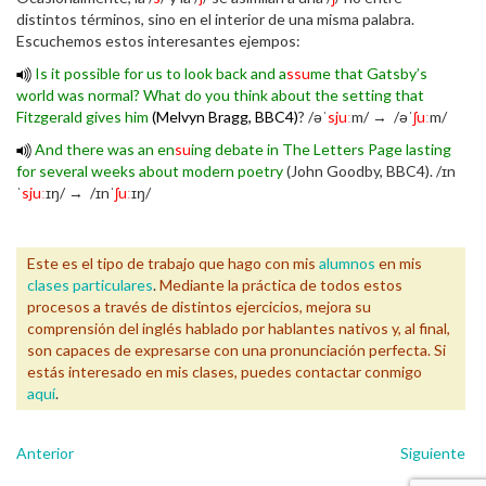
distintos términos, sino en el interior de una misma palabra.
Escuchemos estos interesantes ejempos:
Is it possible for us to look back and a
ssu
me that Gatsby’s
world was normal? What do you think about the setting that
Fitzgerald gives him
(Melvyn Bragg, BBC4)
? /əˈ
sjuː
m/ → /əˈ
ʃuː
m/
And there was an en
su
ing debate in The Letters Page lasting
for several weeks about modern poetry
(John Goodby, BBC4). /ɪn
ˈ
sjuː
ɪŋ/ → /ɪnˈ
ʃuː
ɪŋ/
Este es el tipo de trabajo que hago con mis
alumnos
en mis
clases particulares
.
Mediante la práctica de todos estos
procesos a través de distintos ejercicios, mejora su
comprensión del inglés hablado por hablantes nativos y, al final,
son capaces de expresarse con una pronunciación perfecta. Si
estás interesado en mis clases, puedes contactar conmigo
aquí
.
Anterior
Siguiente