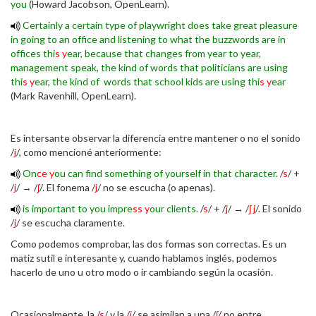
you
(Howard Jacobson, OpenLearn).
Certainly a certain type of playwright does take great pleasure
in going to an office and listening to what the buzzwords are in
offices thi
s y
ear, because that changes from year to year,
management speak, the kind of words that politicians are using
thi
s y
ear, the kind of words that school kids are using thi
s y
ear
(Mark Ravenhill, OpenLearn).
Es intersante observar la diferencia entre mantener o no el sonido
/
j
/, como mencioné anteriormente:
On
ce y
ou can find something of yourself in that character.
/
s
/ +
/
j
/ → /
ʃ
/. El fonema /
j
/ no se escucha (o apenas).
is important to you impre
ss y
our clients.
/
s
/ + /
j
/ → /
ʃ
j
/. El sonido
/
j
/ se escucha claramente.
Como podemos comprobar, las dos formas son correctas. Es un
matiz sutil e interesante y, cuando hablamos inglés, podemos
hacerlo de uno u otro modo o ir cambiando según la ocasión.
Ocasionalmente, la /
s
/ y la /
j
/ se asimilan a una /
ʃ
/ no entre