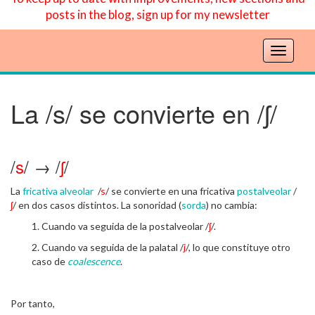
posts in the blog, sign up for my newsletter
T
o
g
g
La /s/ se convierte en /ʃ/
l
e
n
/
s
/ → /
ʃ
/
a
v
La
fricativa
alveolar
/
s
/ se convierte en una fricativa
postalveolar
i
/
ʃ
/ en dos casos distintos. La sonoridad (
sorda
) no cambia:
g
a
1. Cuando va seguida de la postalveolar /
ʃ
/.
t
2. Cuando va seguida de la palatal /
j
/, lo que constituye otro
i
caso de
coalescence
.
o
n
Por tanto,