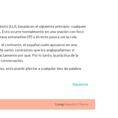
ico (LLI), basada en el siguiente principio: cualquier
vos. Esto ocurre normalmente en una oración con foco
se entonativa (IP) y el resto pasa a ser la cola.
r el contraste, el español suele apoyarse en una
 de varios contrastes que los angloparlantes sí
tamente por qué. Por lo tanto, la práctica de la
a conversación.
es, esto puede afectar a cualquier tipo de palabra.
Siguiente
Using
Hypnotist Theme