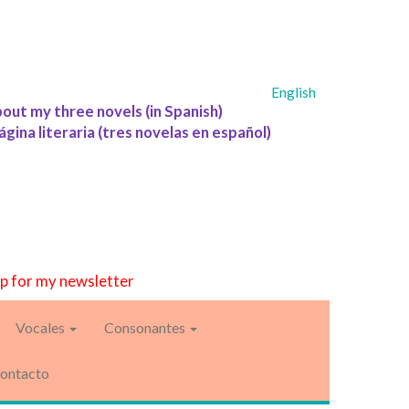
English
bout my three novels (in Spanish)
ágina literaria (tres novelas en español)
up for my newsletter
Vocales
Consonantes
ontacto