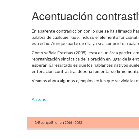
Acentuación contrast
En aparente contradicción con lo que se ha afirmado hasta
palabra de cualquier tipo, incluso el elemento funcional
estrecho. Aunque parte de ella ya sea conocida, la palabr
Como señala Estebas (2009), esta es un área particularme
reorganización sintáctica de la oración en lugar de la e
esperan. El resultado es que los hablantes nativos suel
entonación contrastiva debería fomentarse firmemente e
Veamos ahora algunos ejemplos en los que se viola la reg
Anterior
© Rodrigo Brunori 2016 - 2025