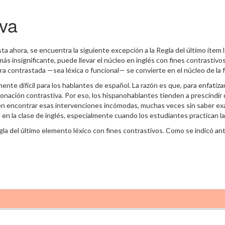
iva
 ahora, se encuentra la siguiente excepción a la Regla del último ítem léx
 más insignificante, puede llevar el núcleo en inglés con fines contrasti
a contrastada —sea léxica o funcional— se convierte en el núcleo de la fra
nte difícil para los hablantes de español. La razón es que, para enfatiza
ntonación contrastiva. Por eso, los hispanohablantes tienden a prescindir
en encontrar esas intervenciones incómodas, muchas veces sin saber exac
n la clase de inglés, especialmente cuando los estudiantes practican l
la del último elemento léxico con fines contrastivos. Como se indicó ant