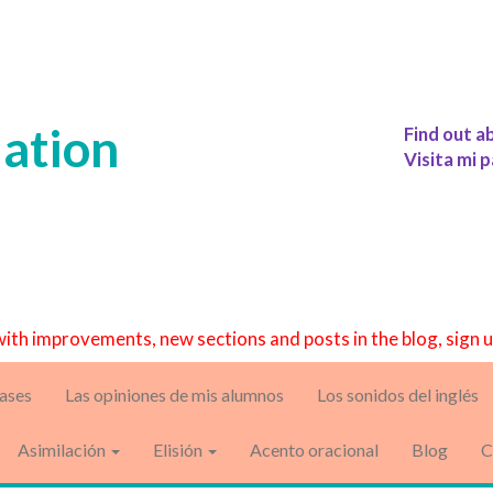
iation
Find out a
Visita mi p
with improvements, new sections and posts in the blog, sign 
lases
Las opiniones de mis alumnos
Los sonidos del inglés
Asimilación
Elisión
Acento oracional
Blog
C