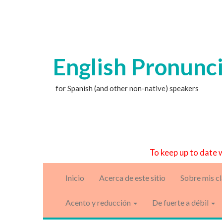
English Pronunc
for Spanish (and other non-native) speakers
To keep up to date 
Inicio
Acerca de este sitio
Sobre mis c
Acento y reducción
De fuerte a débil