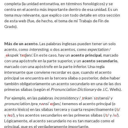
completa (la unidad entonativa, en términos fonológicos) y se
centra en el acento más importante dentro de esa unidad. Es un
tema muy relevante, que explico con todo detalle en otra sección
de esta web (fue, de hecho, el tema de mi Trabajo de Fin de
Grado).
Más de un acento.
Las palabras inglesas pueden tener un solo
acento, como
interesting
, o dos acentos, como
expectation
/
ˌ
e
kspekˈt
eɪ
ʃən/. En este caso, hay un
acento principal
, marcado
con una apóstrofe en la parte superior, y un
acento secundario
,
marcado con una apóstrofe en la parte inferior. Una regla
interesante que conviene recordar es que, cuando el acento
principal se encuentra en la tercera sílaba o posterior, debe haber
también obligatoriamente un acento secundario en una de las dos
primeras sílabas (según el
Pronunciation Dictionary
de J.C. Wells).
Por ejemplo, en las palabras
inconsistency
/ˌ
ɪ
nkənˈs
ɪ
stənsi/ y
pronunciation
/prəˌn
ʌ
nsiˈ
eɪ
ʃən/, tenemos el acento principal (o
acento léxico) en las sílabas tercera y cuarta respectivamente (/
ɪ
/
y /
eɪ
/), y los acentos secundarios en las primeras sílabas (/
ɪ
/ y /
ʌ
/).
Lógicamente, el acento secundario no es tan marcado como el
principal, que es el verdaderamente importante.