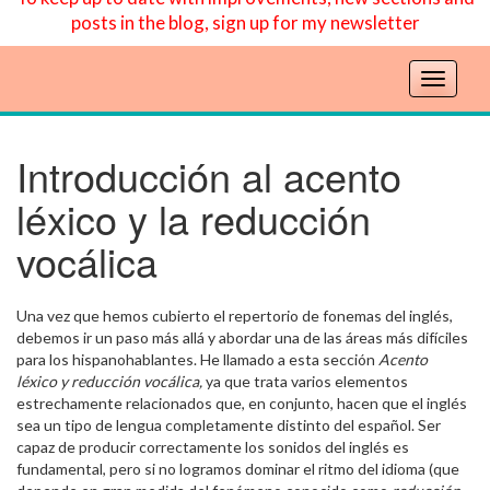
posts in the blog, sign up for my newsletter
T
o
g
g
Introducción al acento
l
léxico y la reducción
e
n
vocálica
a
v
i
Una vez que hemos cubierto el repertorio de fonemas del inglés,
g
debemos ir un paso más allá y abordar una de las áreas más difíciles
a
para los hispanohablantes. He llamado a esta sección
Acento
t
léxico y reducción vocálica,
ya que trata varios elementos
i
estrechamente relacionados que, en conjunto, hacen que el inglés
o
sea un tipo de lengua completamente distinto del español. Ser
n
capaz de producir correctamente los sonidos del inglés es
fundamental, pero si no logramos dominar el ritmo del idioma (que