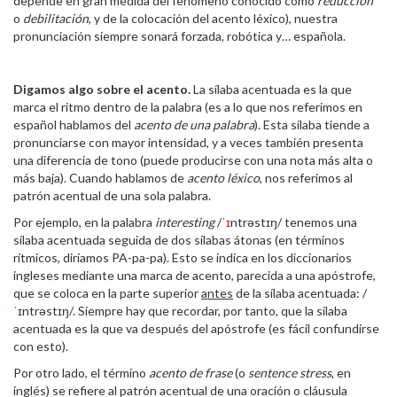
depende en gran medida del fenómeno conocido como
reducción
o
debilitación
, y de la colocación del acento léxico), nuestra
pronunciación siempre sonará forzada, robótica y… española.
Digamos algo sobre el acento.
La sílaba acentuada es la que
marca el ritmo dentro de la palabra (es a lo que nos referimos en
español hablamos del
acento de una palabra
). Esta sílaba tiende a
pronunciarse con mayor intensidad, y a veces también presenta
una diferencia de tono (puede producirse con una nota más alta o
más baja). Cuando hablamos de
acento léxico
, nos referimos al
patrón acentual de una sola palabra.
Por ejemplo, en la palabra
interesting
/ˈ
ɪ
ntrəstɪŋ/ tenemos una
sílaba acentuada seguida de dos sílabas átonas (en términos
rítmicos, diríamos PA-pa-pa). Esto se indica en los diccionarios
ingleses mediante una marca de acento, parecida a una apóstrofe,
que se coloca en la parte superior
antes
de la sílaba acentuada: /
ˈ
ɪntrəstɪŋ/. Siempre hay que recordar, por tanto, que la sílaba
acentuada es la que va después del apóstrofe (es fácil confundirse
con esto).
Por otro lado, el término
acento de frase
(o
sentence stress
, en
inglés) se refiere al patrón acentual de una oración o cláusula