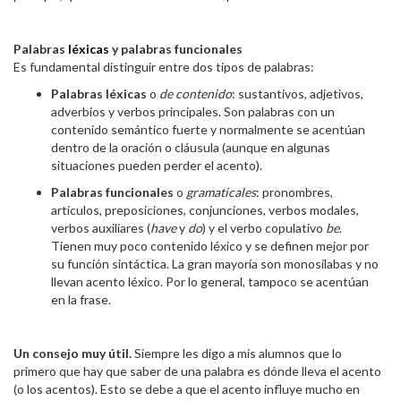
Palabras
léxicas
y palabras funcionales
Es fundamental distinguir entre dos tipos de palabras:
Palabras léxicas
o
de contenido
: sustantivos, adjetivos,
adverbios y verbos principales. Son palabras con un
contenido semántico fuerte y normalmente se acentúan
dentro de la oración o cláusula (aunque en algunas
situaciones pueden perder el acento).
Palabras funcionales
o
gramaticales
: pronombres,
artículos, preposiciones, conjunciones, verbos modales,
verbos auxiliares (
have
y
do
) y el verbo copulativo
be
.
Tienen muy poco contenido léxico y se definen mejor por
su función sintáctica. La gran mayoría son monosílabas y no
llevan acento léxico. Por lo general, tampoco se acentúan
en la frase.
Un consejo muy útil.
Siempre les digo a mis alumnos que lo
primero que hay que saber de una palabra es dónde lleva el acento
(o los acentos). Esto se debe a que el acento influye mucho en