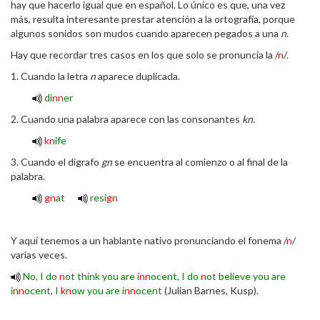
hay que hacerlo igual que en español. Lo único es que, una vez
más, resulta interesante prestar atención a la ortografía, porque
algunos sonidos son mudos cuando aparecen pegados a una
n
.
Hay que recordar tres casos en los que solo se pronuncia la /
n
/.
1. Cuando la letra
n
aparece duplicada.
di
nn
er
2. Cuando una palabra aparece con las consonantes
kn
.
kn
ife
3. Cuando el dígrafo
gn
se encuentra al comienzo o al final de la
palabra.
gn
at
resi
gn
Y aquí tenemos a un hablante nativo pronunciando el fonema /
n
/
varias veces.
No, I do
n
ot think you are i
nn
ocent, I do
n
ot believe you are
i
nn
ocent, I
kn
ow you are i
nn
ocent
(Julian Barnes, Kusp).