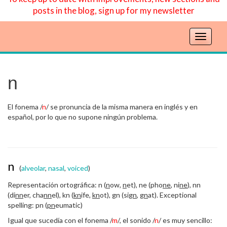
posts in the blog, sign up for my newsletter
T
o
g
g
n
l
e
n
El fonema /
n
/ se pronuncia de la misma manera en inglés y en
a
español, por lo que no supone ningún problema.
v
i
g
a
n
(
alveolar
,
nasal
,
voiced
)
t
i
Representación ortográfica: n (
n
ow,
n
et), ne (pho
ne
, ni
ne
), nn
o
(di
nn
er, cha
nn
el), kn (
kn
ife,
kn
ot), gn (si
gn
,
gn
at). Exceptional
n
spelling: pn (
pn
eumatic)
Igual que sucedía con el fonema /
m
/, el sonido /
n
/ es muy sencillo: