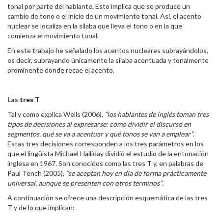
tonal por parte del hablante. Esto implica que se produce un
cambio de tono o el inicio de un movimiento tonal. Así, el acento
nuclear se localiza en la sílaba que lleva el tono o en la que
comienza el movimiento tonal.
En este trabajo he señalado los acentos nucleares subrayándolos,
es decir, subrayando únicamente la sílaba acentuada y tonalmente
prominente donde recae el acento.
Las
tres
T
Tal y como explica Wells (2006),
“los hablantes de inglés toman tres
tipos de decisiones al expresarse: cómo dividir el discurso en
segmentos, qué se va a acentuar y qué tonos se van a emplear”
.
Estas tres decisiones corresponden a los tres parámetros en los
que el lingüista Michael Halliday dividió el estudio de la entonación
inglesa en 1967. Son conocidos como las tres T y, en palabras de
Paul Tench (2005),
“se aceptan hoy en día de forma prácticamente
universal, aunque se presenten con otros términos”
.
A continuación se ofrece una descripción esquemática de las tres
T y de lo que implican: