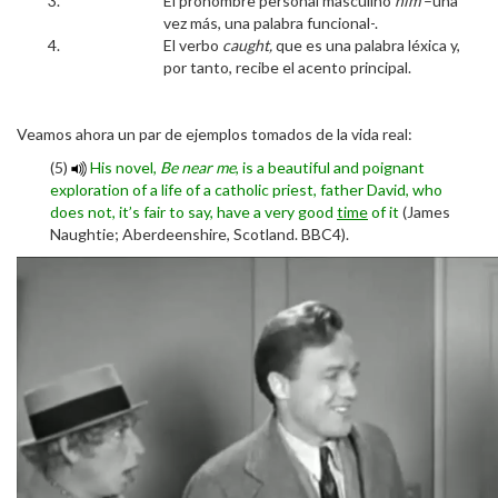
El pronombre personal masculino
him
–una
vez más, una palabra funcional-.
El verbo
caught,
que es una palabra léxica y,
por tanto, recibe el acento principal.
Veamos ahora un par de ejemplos tomados de la vida real:
(5)
His novel,
Be near me
, is a beautiful and poignant
exploration of a life of a catholic priest, father David, who
does not, it’s fair to say, have a very good
time
of it
(James
Naughtie; Aberdeenshire, Scotland. BBC4).