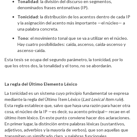
Tonalidad
: la división del discurso en segmentos,
denominados frases entonativas (IP).
Tonicidad
: la distribución de los acentos dentro de cada IP
y la asignación del acento más importante —el núcleo— a
una palabra concreta.
Tono
: el movimiento tonal que se va a utilizar en el núcleo.
Hay cuatro posibilidades: caída, ascenso, caída-ascenso y
ascenso-caída.
Esta tesis se ocupa del segundo parámetro, la tonicidad, por lo
que los otros dos, la tonalidad y el tono, no se abordarán.
La regla del Último Elemento Léxico
La tonicidad es un sistema cuyo principio fundamental se expresa
mediante la regla del Último Ítem Léxico (
Last Lexical Item rule
).
Esta regla establece que, salvo que haya una razón para hacer otra
cosa, el núcleo de la IP —es decir, su acento principal— recae en el
último ítem léxico. En este punto conviene hacer dos aclaraciones.
En primer lugar, la distinción entre palabras léxicas (sustantivos,
adjetivos, adverbios y la mayoría de verbos), que son aquellas que
transmiten un significado claro, y palabras funcionales