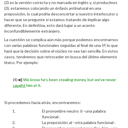
(2) es la versión correcta y no marcada en inglés y, si producimos
(3), estaremos colocando un énfasis antinatural en una
preposición, lo cual podría desconcertar a nuestro interlocutor y
hacer que se pregunte si estamos tratando de implicar algo
diferente. En definitiva, esto dará lugar a un acento
inconfundiblemente extranjero.
La cuestión se complica aún más porque podemos encontrarnos
con varias palabras funcionales seguidas al final de una IP, lo que
hará que la decisión sobre el núcleo no sea tan sencilla. En estos
casos, tendremos que retroceder en busca del último elemento
léxico. Por ejemplo:
(4)
We know he’s been stealing money, but we’ve never
caught
him at it
.
Si procedemos hacia atrás, encontraremos:
El pronombre neutro
it
–una palabra
funcional-.
La preposición
at
–otra palabra funcional-.