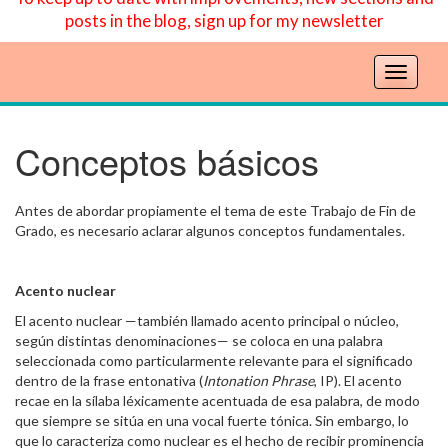
posts in the blog, sign up for my newsletter
T
o
g
g
Conceptos básicos
l
e
n
Antes de abordar propiamente el tema de este Trabajo de Fin de
a
Grado, es necesario aclarar algunos conceptos fundamentales.
v
i
Acento nuclear
g
a
El acento nuclear —también llamado acento principal o núcleo,
t
según distintas denominaciones— se coloca en una palabra
i
seleccionada como particularmente relevante para el significado
dentro de la frase entonativa (
Intonation Phrase
, IP). El acento
o
recae en la sílaba léxicamente acentuada de esa palabra, de modo
n
que siempre se sitúa en una vocal fuerte tónica. Sin embargo, lo
que lo caracteriza como nuclear es el hecho de recibir prominencia