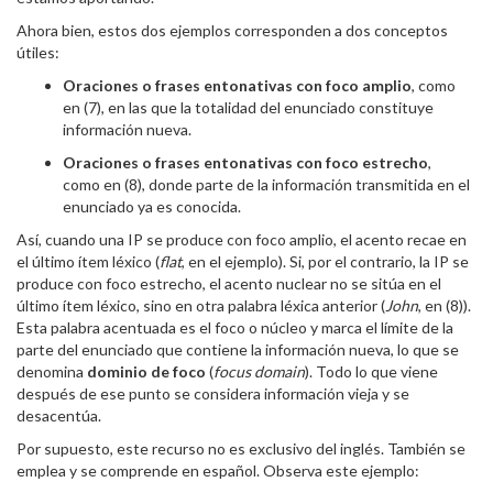
Ahora bien, estos dos ejemplos corresponden a dos conceptos
útiles:
Oraciones o frases entonativas con foco amplio
, como
en (7), en las que la totalidad del enunciado constituye
información nueva.
Oraciones o frases entonativas con foco estrecho
,
como en (8), donde parte de la información transmitida en el
enunciado ya es conocida.
Así, cuando una IP se produce con foco amplio, el acento recae en
el último ítem léxico (
flat
, en el ejemplo). Si, por el contrario, la IP se
produce con foco estrecho, el acento nuclear no se sitúa en el
último ítem léxico, sino en otra palabra léxica anterior (
John
, en (8)).
Esta palabra acentuada es el foco o núcleo y marca el límite de la
parte del enunciado que contiene la información nueva, lo que se
denomina
dominio de foco
(
focus domain
). Todo lo que viene
después de ese punto se considera información vieja y se
desacentúa.
Por supuesto, este recurso no es exclusivo del inglés. También se
emplea y se comprende en español. Observa este ejemplo: