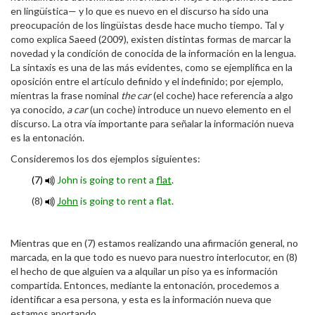
en lingüística— y lo que es nuevo en el discurso ha sido una
preocupación de los lingüistas desde hace mucho tiempo. Tal y
como explica Saeed (2009), existen distintas formas de marcar la
novedad y la condición de conocida de la información en la lengua.
La sintaxis es una de las más evidentes, como se ejemplifica en la
oposición entre el artículo definido y el indefinido; por ejemplo,
mientras la frase nominal
the car
(el coche) hace referencia a algo
ya conocido,
a car
(un coche) introduce un nuevo elemento en el
discurso. La otra vía importante para señalar la información nueva
es la entonación.
Consideremos los dos ejemplos siguientes:
(7)
John is going to rent a
flat
.
(8)
John
is going to rent a flat
.
Mientras que en (7) estamos realizando una afirmación general, no
marcada, en la que todo es nuevo para nuestro interlocutor, en (8)
el hecho de que alguien va a alquilar un piso ya es información
compartida. Entonces, mediante la entonación, procedemos a
identificar a esa persona, y esta es la información nueva que
estamos aportando.