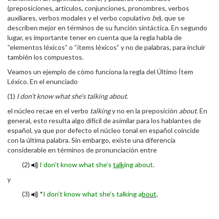
(preposiciones, artículos, conjunciones, pronombres, verbos
auxiliares, verbos modales y el verbo copulativo
be
), que se
describen mejor en términos de su función sintáctica. En segundo
lugar, es importante tener en cuenta que la regla habla de
“elementos léxicos” o “ítems léxicos” y no de palabras, para incluir
también los compuestos.
Veamos un ejemplo de cómo funciona la regla del Último Ítem
Léxico. En el enunciado
(1)
I don’t know what she’s talking about.
el núcleo recae en el verbo
talking
y no en la preposición
about
. En
general, esto resulta algo difícil de asimilar para los hablantes de
español, ya que por defecto el núcleo tonal en español coincide
con la última palabra. Sin embargo, existe una diferencia
considerable en términos de pronunciación entre
(2)
I don’t know what she’s
talk
ing about
.
y
(3)
*
I don’t know what she’s talking a
bout
.