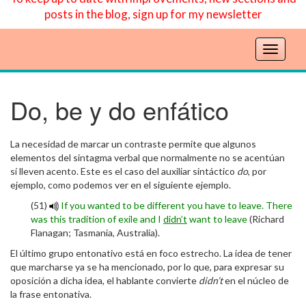
posts in the blog, sign up for my newsletter
T
o
g
g
Do, be y do enfático
l
e
n
La necesidad de marcar un contraste permite que algunos
a
elementos del sintagma verbal que normalmente no se acentúan
v
sí lleven acento. Este es el caso del auxiliar sintáctico
do
, por
ejemplo, como podemos ver en el siguiente ejemplo.
i
g
(51)
If you wanted to be different you have to leave. There
a
was this tradition of exile and I
didn’t
want to leave
(Richard
t
Flanagan; Tasmania, Australia).
i
El último grupo entonativo está en foco estrecho. La idea de tener
o
que marcharse ya se ha mencionado, por lo que, para expresar su
n
oposición a dicha idea, el hablante convierte
didn’t
en el núcleo de
la frase entonativa.