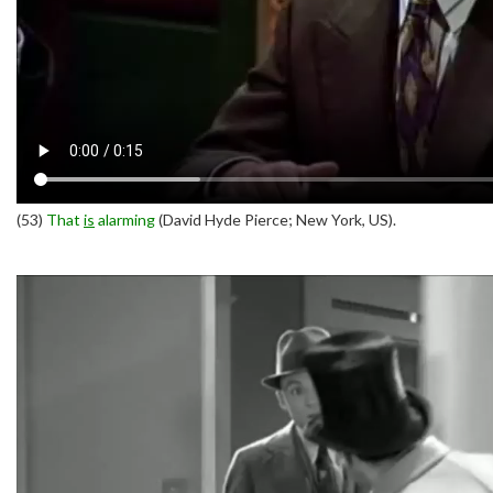
(53)
That
is
alarming
(David Hyde Pierce; New York, US).